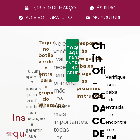
17, 18 e 19 DE MARÇO
ÀS 11H30
AO VIVO E GRATUITO
NO YOUTUBE
Toque
Nele
Responda
TOQUE
no
você
às
AQUI
botão
PARA
perguntas
vai
verde
ENTRAR
abaixo
receber
e
NO
Faltam
GRUPO
e siga
entre
em
apenas
Verifique
para
as
primeira
2
sua
o
próximas
passos
mão
caixa
grupo
para
instruções.
os
do
de
você
WhatsApp.
avisos
confirmar
entrada
sua
mais
Inscrição
e
inscrição
importantes,
encontre
e
todas
o e-
quase
garantir
sua
as
mail