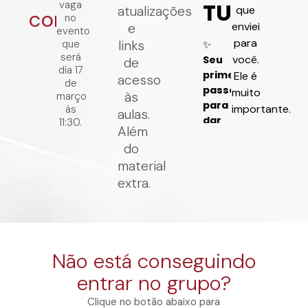
vaga
atualizações
que
concluída
no
enviei
e
evento
para
que
links
será
você.
de
dia 17
Ele é
acesso
de
muito
às
março
importante.
às
aulas.
11:30.
Além
do
material
extra.
Não está conseguindo
entrar no grupo?
Clique no botão abaixo para