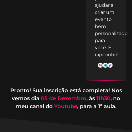
ajudar a
criar um
evento
bem
personalizado
para
você. É
rapidinho!
Pronto! Sua inscrição está completa! Nos
vemos dia
05 de Dezembro
, às
11h30
, no
e eu!
meu canal do
Youtube
, para a 1ª aula.
CASA – TRABALHO – FAMÍLIA