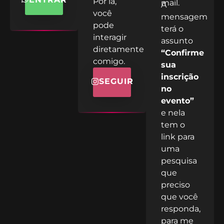
Por lá,
mail.
A
você
mensagem
pode
terá o
interagir
assunto
diretamente
“Confirme
comigo.
sua
inscrição
SEGUIR
no
evento”
e nela
tem o
link para
uma
pesquisa
que
preciso
que você
responda,
para me