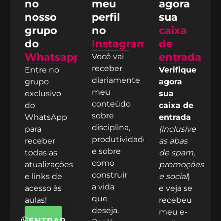
no
meu
agora
nosso
perfil
sua
grupo
no
caixa
do
Instagram!
de
Whatsapp
entrada
Você vai
receber
Entre no
Verifique
diariamente
grupo
agora
meu
exclusivo
sua
conteúdo
do
caixa de
sobre
WhatsApp
entrada
disciplina,
para
(inclusive
produtividade
receber
as abas
e sobre
todas as
de spam,
como
atualizações
promoções
construir
e links de
e social
)
a vida
acesso às
e veja se
que
aulas!
recebeu
deseja.
meu e-
ENTRAR