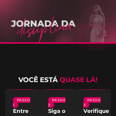
VOCÊ ESTÁ
QUASE LÁ!
PASSO
PASSO
PASSO
1
2
3
Entre
Siga o
Verifique