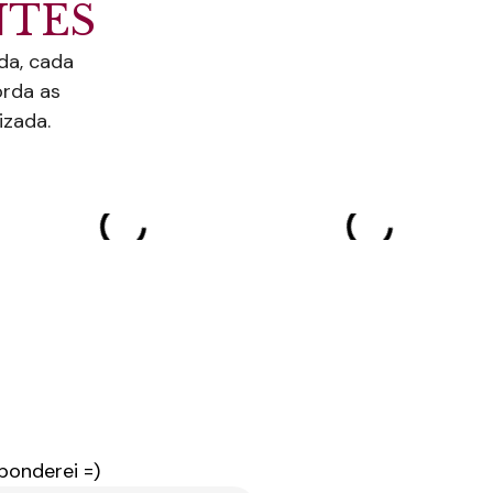
NTES
da, cada
orda as
izada.
ponderei =)